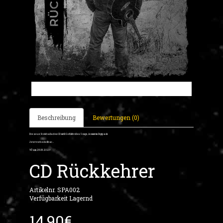
Beschreibung
Bewertungen (0)
Die neue Rockballaden CD mit 11 Gefühlvollen Songs , kommt im Digipack
Jetzt vorbestellbar...
VÖ am 25.05.2023 !
CD Rückkehrer
Artikelnr. SPA002
Verfügbarkeit Lagernd
14,90€